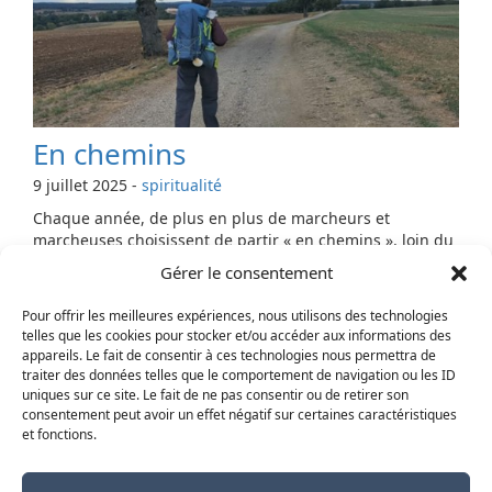
En chemins
9 juillet 2025
-
spiritualité
Chaque année, de plus en plus de marcheurs et
marcheuses choisissent de partir « en chemins », loin du
tumulte des plages bondées et du tourisme de masse.
Gérer le consentement
Randonnée, écologie, quête de sens… Des aventures
estivales qui nous invitent à réfléchir à ce que signifie
Pour offrir les meilleures expériences, nous utilisons des technologies
vraiment « marcher léger ».
telles que les cookies pour stocker et/ou accéder aux informations des
appareils. Le fait de consentir à ces technologies nous permettra de
Lire la suite
traiter des données telles que le comportement de navigation ou les ID
uniques sur ce site. Le fait de ne pas consentir ou de retirer son
consentement peut avoir un effet négatif sur certaines caractéristiques
et fonctions.
>
Page
1
Page
2
…
Page
5