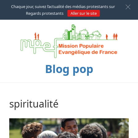
Chaque jour, suivez l’actualité des médias protestants sur
Regards protestants
Aller sur le site
Blog pop
spiritualité