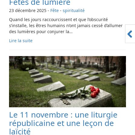
Fêtes de lumière
23 décembre 2025
-
Fête
-
spiritualité
Quand les jours raccourcissent et que l’obscurité
s’installe, les êtres humains n’ont jamais cessé d’allumer
des lumières pour conjurer la…
Lire la suite
Le 11 novembre : une liturgie
républicaine et une leçon de
laïcité