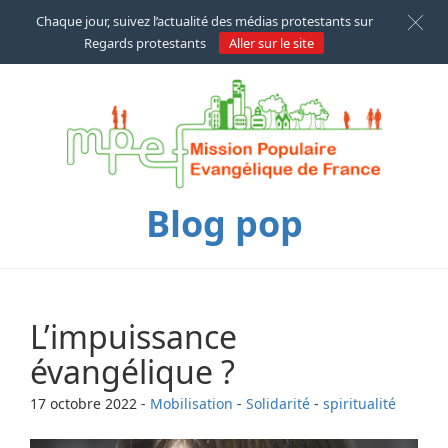
Chaque jour, suivez l’actualité des médias protestants sur
Regards protestants
Aller sur le site
Blog pop
L’impuissance
évangélique ?
17 octobre 2022
-
Mobilisation
-
Solidarité
-
spiritualité