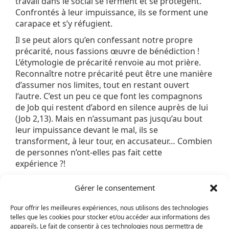
travail dans le social se ferment et se protègent.
Confrontés à leur impuissance, ils se forment une
carapace et s’y réfugient.
Il se peut alors qu’en confessant notre propre
précarité, nous fassions œuvre de bénédiction !
L’étymologie de précarité renvoie au mot prière.
Reconnaître notre précarité peut être une manière
d’assumer nos limites, tout en restant ouvert
l’autre. C’est un peu ce que font les compagnons
de Job qui restent d’abord en silence auprès de lui
(Job 2,13). Mais en n’assumant pas jusqu’au bout
leur impuissance devant le mal, ils se
transforment, à leur tour, en accusateur… Combien
de personnes n’ont-elles pas fait cette
expérience ?!
Lorsque je ne peux pas répondre au cri qui m’est
Gérer le consentement
adressé, mais que je prends le temps d’une parole
autour d’un café, il arrive parfois que cette
Pour offrir les meilleures expériences, nous utilisons des technologies
réponse aille bien au-delà de qui a d’abord été
telles que les cookies pour stocker et/ou accéder aux informations des
demandé et que cela soit une occasion de bonne
appareils. Le fait de consentir à ces technologies nous permettra de