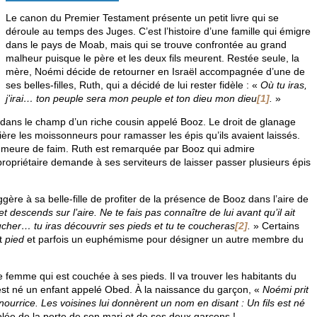
Le canon du Premier Testament présente un petit livre qui se
déroule au temps des Juges. C’est l’histoire d’une famille qui émigre
dans le pays de Moab, mais qui se trouve confrontée au grand
malheur puisque le père et les deux fils meurent. Restée seule, la
mère, Noémi décide de retourner en Israël accompagnée d’une de
ses belles-filles, Ruth, qui a décidé de lui rester fidèle : «
Où tu iras,
j’irai… ton peuple sera mon peuple et ton dieu mon dieu
[1]
.
»
dans le champ d’un riche cousin appelé Booz. Le droit de glanage
rière les moissonneurs pour ramasser les épis qu’ils avaient laissés.
 meure de faim. Ruth est remarquée par Booz qui admire
propriétaire demande à ses serviteurs de laisser passer plusieurs épis
re à sa belle-fille de profiter de la présence de Booz dans l’aire de
et descends sur l’aire. Ne te fais pas connaître de lui avant qu’il ait
cher… tu iras découvrir ses pieds et tu te coucheras
[2]
.
» Certains
ot
pied
et parfois un euphémisme pour désigner un autre membre du
 femme qui est couchée à ses pieds. Il va trouver les habitants du
 est né un enfant appelé Obed. À la naissance du garçon, «
Noémi prit
sa nourrice. Les voisines lui donnèrent un nom en disant : Un fils est né
lée de la perte de son mari et de ses deux garçons !