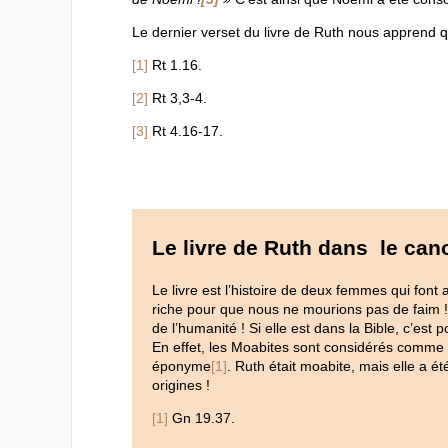
Le dernier verset du livre de Ruth nous apprend 
[1]
Rt 1.16.
[2]
Rt 3,3-4.
[3]
Rt 4.16-17.
Le livre de Ruth dans le can
Le livre est l’histoire de deux femmes qui font 
riche pour que nous ne mourions pas de faim ! »
de l’humanité ! Si elle est dans la Bible, c’es
En effet, les Moabites sont considérés comme 
éponyme
[1]
. Ruth était moabite, mais elle a 
origines !
[1]
Gn 19.37.