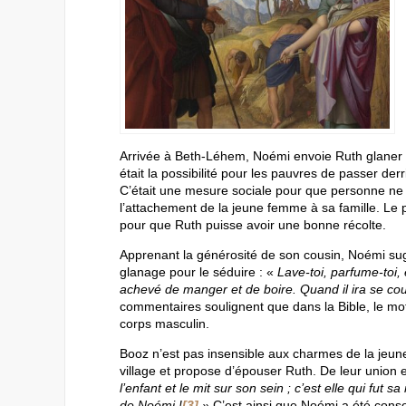
Arrivée à Beth-Léhem, Noémi envoie Ruth glaner 
était la possibilité pour les pauvres de passer der
C’était une mesure sociale pour que personne ne
l’attachement de la jeune femme à sa famille. Le 
pour que Ruth puisse avoir une bonne récolte.
Apprenant la générosité de son cousin, Noémi suggè
glanage pour le séduire : «
Lave-toi, parfume-toi, 
achevé de manger et de boire. Quand il ira se cou
commentaires soulignent que dans la Bible, le m
corps masculin.
Booz n’est pas insensible aux charmes de la jeune
village et propose d’épouser Ruth. De leur union
l’enfant et le mit sur son sein ; c’est elle qui fut 
de Noémi !
[3]
»
C’est ainsi que Noémi a été conso