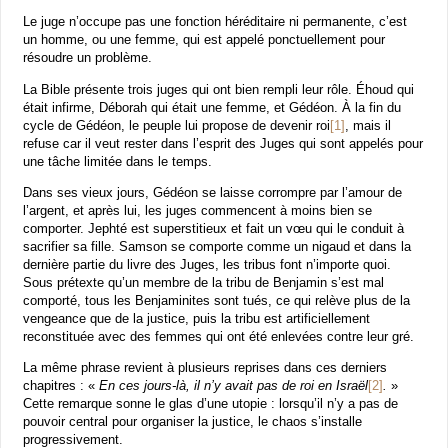
Le juge n’occupe pas une fonction héréditaire ni permanente, c’est
un homme, ou une femme, qui est appelé ponctuellement pour
résoudre un problème.
La Bible présente trois juges qui ont bien rempli leur rôle. Éhoud qui
était infirme, Déborah qui était une femme, et Gédéon. À la fin du
cycle de Gédéon, le peuple lui propose de devenir roi
[1]
, mais il
refuse car il veut rester dans l’esprit des Juges qui sont appelés pour
une tâche limitée dans le temps.
Dans ses vieux jours, Gédéon se laisse corrompre par l’amour de
l’argent, et après lui, les juges commencent à moins bien se
comporter. Jephté est superstitieux et fait un vœu qui le conduit à
sacrifier sa fille. Samson se comporte comme un nigaud et dans la
dernière partie du livre des Juges, les tribus font n’importe quoi.
Sous prétexte qu’un membre de la tribu de Benjamin s’est mal
comporté, tous les Benjaminites sont tués, ce qui relève plus de la
vengeance que de la justice, puis la tribu est artificiellement
reconstituée avec des femmes qui ont été enlevées contre leur gré.
La même phrase revient à plusieurs reprises dans ces derniers
chapitres : «
En ces jours-là, il n’y avait pas de roi en Israël
[2]
.
»
Cette remarque sonne le glas d’une utopie : lorsqu’il n’y a pas de
pouvoir central pour organiser la justice, le chaos s’installe
progressivement.