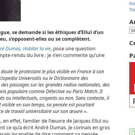
th
To
A
gue, se demande si les éthiques d’Ellul d’un
ieu, s’opposent-elles ou se complètent.
C
ré Dumas, Habiter la vie
, pose une question
P
ompte-rendu du livre : je n’en commente qu’une
s doute le protestant le plus visible en France à son
clopedia Universalis ou le
Dictionnaire des
c des passages sur les grandes radios nationales, des
pris populaire comme Détective ou Paris Match. Il
s ou intellectuels, croyants ou non. Sans conteste, il
isible en son temps, sa pensée est pourtant
 de travail universitaire sur son œuvre
».
, en effet, familier de l’œuvre de Jacques Ellul ou
ent ce qu’a écrit André Dumas. Je connais en gros
 serais incapable de dire comment sa pensée