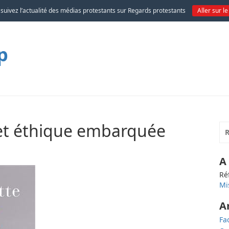
 suivez l’actualité des médias protestants sur Regards protestants
Aller sur le
p
et éthique embarquée
A
Ré
Mi
A
Fa