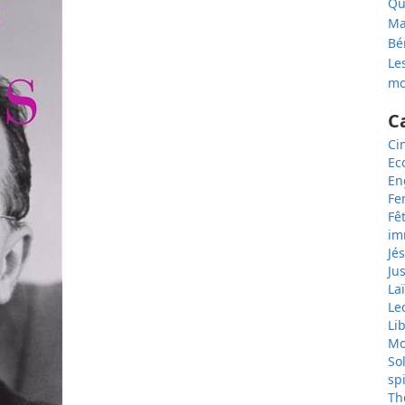
Qu
Ma
Bé
Les
mo
C
Ci
Ec
En
F
Fê
im
Jé
Jus
Laï
Le
Li
Mo
So
spi
Th