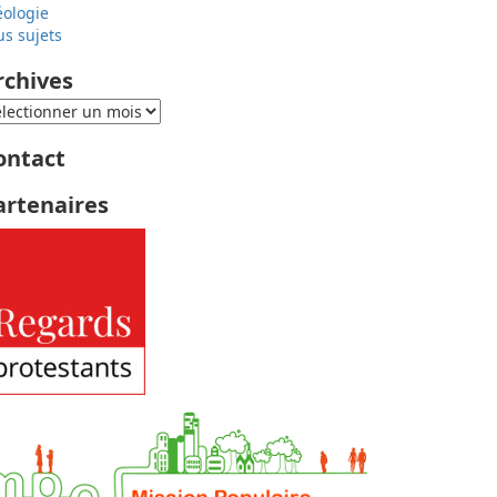
éologie
us sujets
rchives
ontact
artenaires