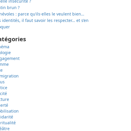
elle insécurité ?
tin brun ?
névoles : parce qu’ils·elles le veulent bien…
 identités, il faut savoir les respecter… et s’en
quer
atégories
néma
ologie
gagement
emme
te
migration
sus
tice
cité
cture
berté
bilisation
lidarité
ritualité
éâtre