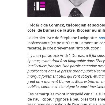
Frédéric de Coninck, théologien et sociolo
côté, de Dumas de l’autre, Ricoeur au mil
Le dernier livre de Stéphane Lavignotte,
And
intéressante (ce post n’est nullement un c
facette). Je cite brièvement l’introduction :
Il y a un paradoxe André Dumas. «
Il fut san
époque, ayant droit à sa biographie dans l’Ency
intellectuels français. Une parole entendue ave
publications dans la presse grand public y com
marqua fortement ceux qui l’ont côtoyé, étudiant
y eut un « moment Dumas ». Mais extrêmement v
oubliée, comme en témoigne la quasi-inexistence
Ces remarques m’ont interpellé car si je suis
de Paul Ricœur, j’ignore à peu près totalem
ses prises de position de l’époque, mais je