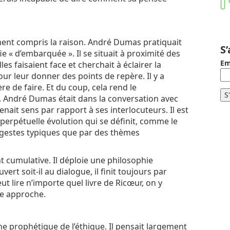
vement compris la raison. André Dumas pratiquait
S
 « d’embarquée ». Il se situait à proximité des
Em
s faisaient face et cherchait à éclairer la
our leur donner des points de repère. Il y a
e de faire. Et du coup, cela rend le
e. André Dumas était dans la conversation avec
renait sens par rapport à ses interlocuteurs. Il est
n perpétuelle évolution qui se définit, comme le
 gestes typiques que par des thèmes
t cumulative. Il déploie une philosophie
ert soit-il au dialogue, il finit toujours par
t lire n’importe quel livre de Ricœur, on y
e approche.
he prophétique de l’éthique. Il pensait largement