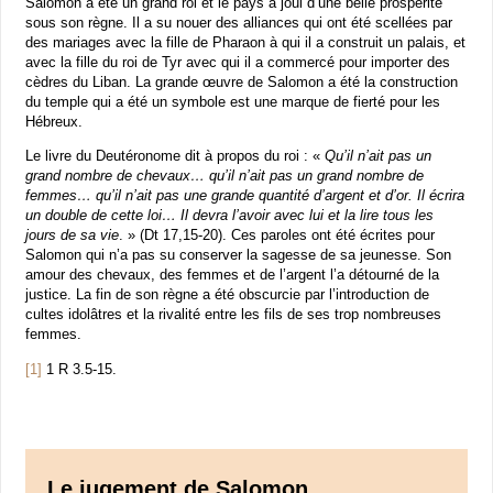
Salomon a été un grand roi et le pays a joui d’une belle prospérité
sous son règne. Il a su nouer des alliances qui ont été scellées par
des mariages avec la fille de Pharaon à qui il a construit un palais, et
avec la fille du roi de Tyr avec qui il a commercé pour importer des
cèdres du Liban. La grande œuvre de Salomon a été la construction
du temple qui a été un symbole est une marque de fierté pour les
Hébreux.
Le livre du Deutéronome dit à propos du roi : «
Qu’il n’ait pas un
grand nombre de chevaux… qu’il n’ait pas un grand nombre de
femmes… qu’il n’ait pas une grande quantité d’argent et d’or. Il écrira
un double de cette loi… Il devra l’avoir avec lui et la lire tous les
jours de sa vie
. » (Dt 17,15-20). Ces paroles ont été écrites pour
Salomon qui n’a pas su conserver la sagesse de sa jeunesse. Son
amour des chevaux, des femmes et de l’argent l’a détourné de la
justice. La fin de son règne a été obscurcie par l’introduction de
cultes idolâtres et la rivalité entre les fils de ses trop nombreuses
femmes.
[1]
1 R 3.5-15.
Le jugement de Salomon