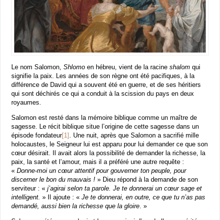
Le nom Salomon,
Shlomo
en hébreu, vient de la racine
shalom
qui
signifie la paix. Les années de son règne ont été pacifiques, à la
différence de David qui a souvent été en guerre, et de ses héritiers
qui sont déchirés ce qui a conduit à la scission du pays en deux
royaumes.
Salomon est resté dans la mémoire biblique comme un maître de
sagesse. Le récit biblique situe l’origine de cette sagesse dans un
épisode fondateur
[1]
. Une nuit, après que Salomon a sacrifié mille
holocaustes, le Seigneur lui est apparu pour lui demander ce que son
cœur désirait. Il avait alors la possibilité de demander la richesse, la
paix, la santé et l’amour, mais il a préféré une autre requête :
«
Donne-moi un cœur attentif pour gouverner ton peuple, pour
discerner le bon du mauvais !
» Dieu répond à la demande de son
serviteur : «
j’agirai selon ta parole. Je te donnerai un cœur sage et
intelligent.
» Il ajoute : «
Je te donnerai, en outre, ce que tu n’as pas
demandé, aussi bien la richesse que la gloire
. »