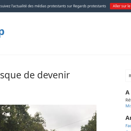
 suivez l’actualité des médias protestants sur Regards protestants
Aller sur le
p
isque de devenir
A
Ré
Mi
A
Fa