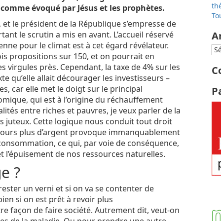
th
 comme évoqué par Jésus et les prophètes.
To
, et le président de la République s’empresse de
ant le scrutin a mis en avant. L’accueil réservé
A
nne pour le climat est à cet égard révélateur.
s propositions sur 150, et on pourrait en
s virgules près. Cependant, la taxe de 4% sur les
C
te qu’elle allait décourager les investisseurs –
, car elle met le doigt sur le principal
P
ique, qui est à l’origine du réchauffement
ités entre riches et pauvres, je veux parler de la
s juteux. Cette logique nous conduit tout droit
oujours plus d’argent provoque immanquablement
a consommation, ce qui, par voie de conséquence,
et l’épuisement de nos ressources naturelles.
e ?
a rester un verni et si on va se contenter de
ien si on est prêt à revoir plus
 façon de faire société. Autrement dit, veut-on