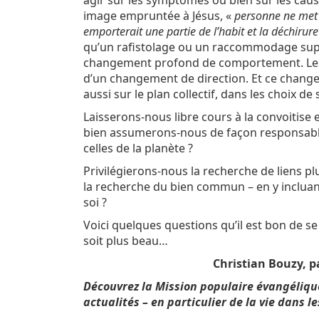
agir sur les symptômes ou bien sur les cau
image empruntée à Jésus, «
personne ne met u
emporterait une partie de l’habit et la déchirure
qu’un rafistolage ou un raccommodage super
changement profond de comportement. Les 
d’un changement de direction. Et ce change
aussi sur le plan collectif, dans les choix de
Laisserons-nous libre cours à la convoitise 
bien assumerons-nous de façon responsable
celles de la planète ?
Privilégierons-nous la recherche de liens plu
la recherche du bien commun – en y incluant
soi ?
Voici quelques questions qu’il est bon de se
soit plus beau…
Christian Bouzy, p
Découvrez la Mission populaire évangéliq
actualités – en particulier de la vie dans l