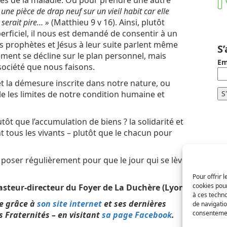
ses de la maladie. Ou pour prendre une autre
ne pièce de drap neuf sur un vieil habit car elle
 serait pire… »
(Matthieu 9 v 16). Ainsi, plutôt
ficiel, il nous est demandé de consentir à un
prophètes et Jésus à leur suite parlent même
S
ment se décline sur le plan personnel, mais
Em
 société que nous faisons.
et la démesure inscrite dans notre nature, ou
 les limites de notre condition humaine et
tôt que l’accumulation de biens ? la solidarité et
 tous les vivants – plutôt que le chacun pour
 poser régulièrement pour que le jour qui se lève
Pour offrir 
cookies pour
asteur-directeur du Foyer de La Duchère (Lyon)
à ces techn
ue grâce à
son site internet
et ses dernières
de navigatio
consentement
es Fraternités – en visitant
sa page Facebook
.