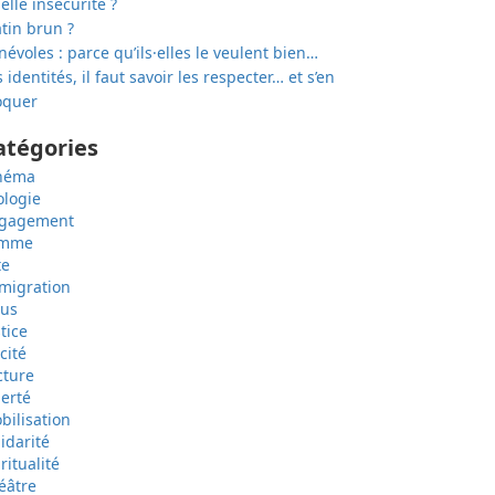
elle insécurité ?
tin brun ?
névoles : parce qu’ils·elles le veulent bien…
 identités, il faut savoir les respecter… et s’en
quer
atégories
néma
ologie
gagement
emme
te
migration
sus
tice
cité
cture
berté
bilisation
lidarité
ritualité
éâtre