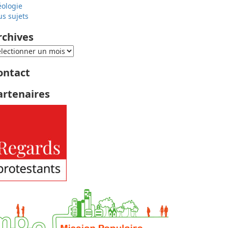
éologie
us sujets
rchives
ontact
artenaires