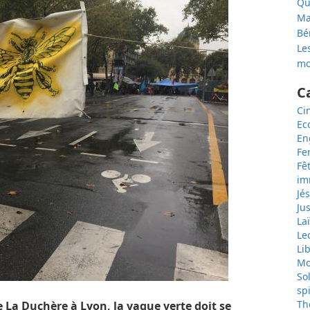
Qu
Ma
Bé
Les
mo
C
Ci
Ec
En
F
Fê
im
Jé
Jus
Laï
Le
Li
Mo
So
spi
Th
 La Duchère à Lyon, la vague verte doit se