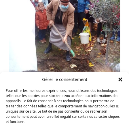
Gérer le consentement
Pour offrir les meilleures expériences, nous utilisons des technologies
telles que les cookies pour stocker et/ou accéder aux informations des
appareils. Le fait de consentir à ces technologies nous permettra de
traiter des données telles que le comportement de navigation ou les ID
Dimanche 1 novembre, en signe de paix, un olivier
uniques sur ce site. Le fait de ne pas consentir ou de retirer son
consentement peut avoir un effet négatif sur certaines caractéristiques
planté devant l’église catholique de Trappes (78) par des
et fonctions.
musulmans, juifs, catholiques, orthodoxes et protestants,
notamment de la Mission populaire