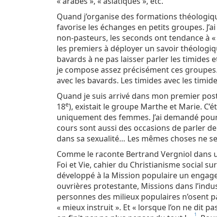
« arabes », « asiatiques », etc.
Quand j’organise des formations théologique
favorise les échanges en petits groupes. J’
non-pasteurs, les seconds ont tendance à 
les premiers à déployer un savoir théologiq
bavards à ne pas laisser parler les timides e
je compose assez précisément ces groupes.
avec les bavards. Les timides avec les timide
Quand je suis arrivé dans mon premier poste
e
18
), existait le groupe Marthe et Marie. C’é
uniquement des femmes. J’ai demandé pou
cours sont aussi des occasions de parler de s
dans sa sexualité… Les mêmes choses ne se 
Comme le raconte Bertrand Vergniol dans un
Foi et Vie, cahier du Christianisme social sur 
développé à la Mission populaire un engage
ouvrières protestante, Missions dans l’indust
personnes des milieux populaires n’osent pas
« mieux instruit ». Et « lorsque l’on ne dit 
1