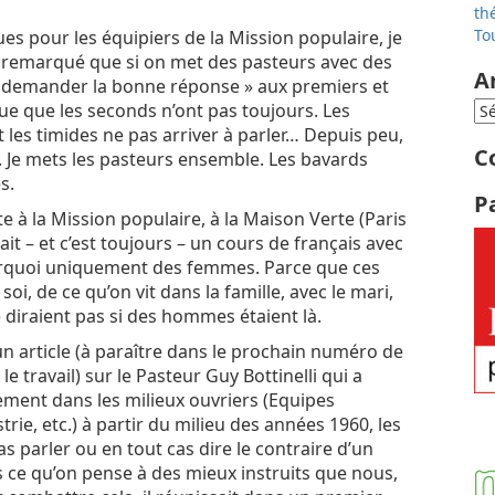
th
To
s pour les équipiers de la Mission populaire, je
ai remarqué que si on met des pasteurs avec des
A
« demander la bonne réponse » aux premiers et
ue que les seconds n’ont pas toujours. Les
t les timides ne pas arriver à parler… Depuis peu,
C
 Je mets les pasteurs ensemble. Les bavards
s.
P
 à la Mission populaire, à la Maison Verte (Paris
tait – et c’est toujours – un cours de français avec
rquoi uniquement des femmes. Parce que ces
oi, de ce qu’on vit dans la famille, avec le mari,
diraient pas si des hommes étaient là.
 article (à paraître dans le prochain numéro de
le travail) sur le Pasteur Guy Bottinelli qui a
ment dans les milieux ouvriers (Equipes
rie, etc.) à partir du milieu des années 1960, les
 parler ou en tout cas dire le contraire d’un
pas ce qu’on pense à des mieux instruits que nous,