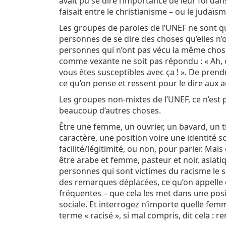
avait pu se dire l’importance de leur foi dans
faisait entre le christianisme – ou le judaïs
Les groupes de paroles de l’UNEF ne sont qu
personnes de se dire des choses qu’elles n’o
personnes qui n’ont pas vécu la même cho
comme vexante ne soit pas répondu : « Ah, ça 
vous êtes susceptibles avec ça ! ». De pren
ce qu’on pense et ressent pour le dire aux a
Les groupes non-mixtes de l’UNEF, ce n’est 
beaucoup d’autres choses.
Être une femme, un ouvrier, un bavard, un t
caractère, une position voire une identité s
facilité/légitimité, ou non, pour parler. Mais
être arabe et femme, pasteur et noir, asiat
personnes qui sont victimes du racisme le s
des remarques déplacées, ce qu’on appelle 
fréquentes – que cela les met dans une posit
sociale. Et interrogez n’importe quelle fem
terme « racisé », si mal compris, dit cela 