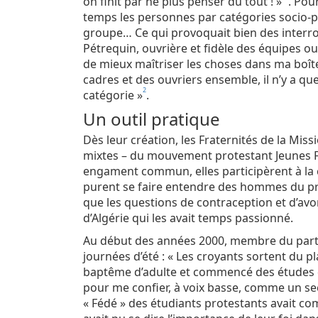
on finit par ne plus penser du tout ! »
. Pou
temps les personnes par catégories socio-p
groupe… Ce qui provoquait bien des interro
Pétrequin, ouvrière et fidèle des équipes o
de mieux maîtriser les choses dans ma boîte
cadres et des ouvriers ensemble, il n’y a qu
2
catégorie »
.
Un outil pratique
Dès leur création, les Fraternités de la Miss
mixtes – du mouvement protestant Jeunes 
engament commun, elles participèrent à la 
purent se faire entendre des hommes du pr
que les questions de contraception et d’av
d’Algérie qui les avait temps passionné.
Au début des années 2000, membre du parti 
journées d’été : « Les croyants sortent du pla
baptême d’adulte et commencé des études d
pour me confier, à voix basse, comme un secr
« Fédé » des étudiants protestants avait com