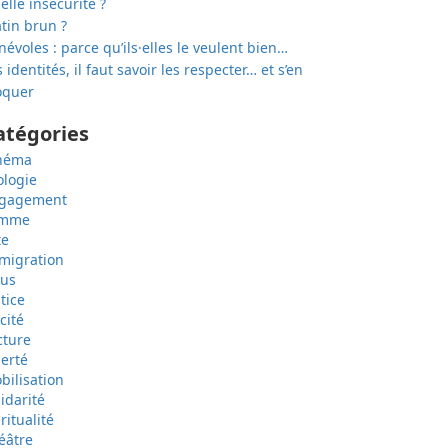
elle insécurité ?
tin brun ?
névoles : parce qu’ils·elles le veulent bien…
 identités, il faut savoir les respecter… et s’en
quer
atégories
néma
ologie
gagement
emme
te
migration
sus
tice
cité
cture
berté
bilisation
lidarité
ritualité
éâtre