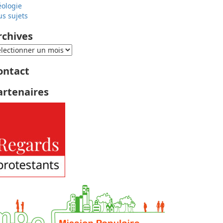
éologie
us sujets
rchives
ontact
artenaires