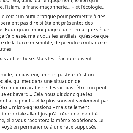
 leur vie, dans leur engagement, le lien qu’il
me, l’islam, la franc-maçonnerie… – et l’écologie…
e cela : un outil pratique pour permettre à des
seraient pas dire si étaient présentes des
se. Pour qu’au témoignage d’une remarque vécue
t’a blessé, mais vous les antillais, qu’est-ce que
dre de la force ensemble, de prendre confiance en
utres.
pas autre chose. Mais les réactions disent
imide, un pasteur, un non-pasteur, c’est un
ociale, qui met dans une situation de
 être noir ou arabe ne devrait pas l’être : on peut
ique et bavard… Cela nous dit donc que les
ont à ce point – et le plus souvent seulement par
des « micro-agressions » mais tellement
ion sociale allant jusqu’à créer une identité
me, elle vous racontera la même expérience. Le
: renvoyé en permanence à une race supposée.