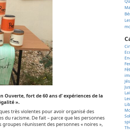
Qu
Ma
Bé
Les
mo
C
Ci
Ec
En
F
Fê
im
Jé
Jus
Laï
 Ouverte, fort de 60 ans d’ expériences de la
Le
égalité ».
Li
Mo
aques très violentes pour avoir organisé des
So
s du racisme. De fait – parce que les personnes
spi
s groupes réunissent des personnes « noires »,
Th