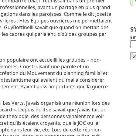
r combattre cela, il réunissait dans un premier
rofessionnelles, avant un partage en plus grand
gations dans les paroisses. Comme le dit Josette
uvrières : « les Équipes ouvrières me permettaient
. GuyBottinelli savait que quand on mettait des
S
e les cadres qui parlaient, d’où des groupes par
Em
ion populaire ont accueilli les groupes – non-
Femmes. Construisant une parole et un
création du Mouvement du planning familial et
otestantisme qui avaient du mal à considérer
ortement étaient aussi importants que la guerre
Les Verts, j’avais organisé une réunion lors des
card ». Depuis qu’il se savait que j’avais fait un
e théologie, des personnes venaient me voir
et qu’ils étaient croyants, que la JOC ou la
pté dans leur vie, etc. Lors de cette réunion