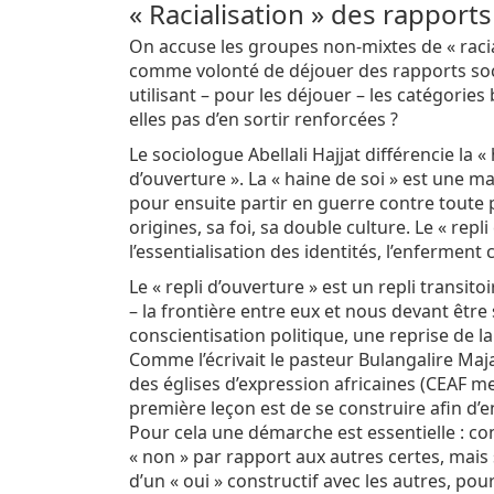
« Racialisation » des rapports
On accuse les groupes non-mixtes de « racial
comme volonté de déjouer des rapports soc
utilisant – pour les déjouer – les catégories
elles pas d’en sortir renforcées ?
Le sociologue Abellali Hajjat différencie la « ha
d’ouverture ». La « haine de soi » est une m
pour ensuite partir en guerre contre toute p
origines, sa foi, sa double culture. Le « repli
l’essentialisation des identités, l’enfermen
Le « repli d’ouverture » est un repli transi
– la frontière entre eux et nous devant être
conscientisation politique, une reprise de l
Comme l’écrivait le pasteur Bulangalire Maj
des églises d’expression africaines (CEAF m
première leçon est de se construire afin d’
Pour cela une démarche est essentielle : co
« non » par rapport aux autres certes, mais 
d’un « oui » constructif avec les autres, pou