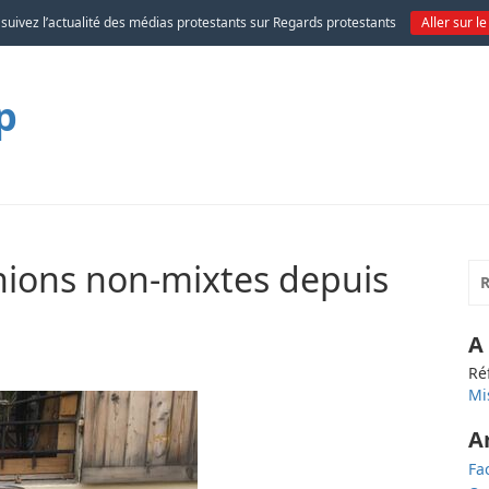
 suivez l’actualité des médias protestants sur Regards protestants
Aller sur le
p
nions non-mixtes depuis
A
Ré
Mi
A
Fa