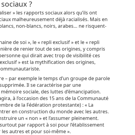
 sociaux ?
iser » les rapports sociaux alors qu’ils ont
iaux malheureusement déjà racialisés. Mais en
 blancs, non-blancs, noirs, arabes… ne risquent-
ine de soi », le « repli exclusif » et le « repli
anière de renier tout de ses origines, y compris
ersonne qui dirait avec trop de visibilité ces
 exclusif » est la mythification des origines,
t communautariste.
toire – par exemple le temps d’un groupe de parole
 supprimée. Il se caractérise par une
a mémoire sociale, des luttes d’émancipation.
agira, à l’occasion des 15 ans de la Communauté
embre de la Fédération protestante) : « La
entrer en construction du monde avec les autres.
nstruire un « non » et l’assumer pleinement.
surtout par rapport à soi pour l’établissement
r les autres et pour soi-même ».