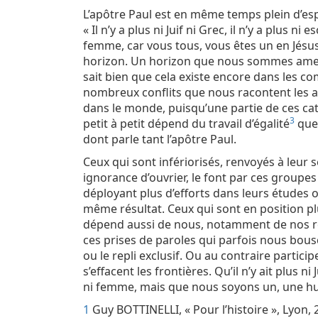
L’apôtre Paul est en même temps plein d’espé
« Il n’y a plus ni Juif ni Grec, il n’y a plus n
femme, car vous tous, vous êtes un en Jésus
horizon. Un horizon que nous sommes amenés 
sait bien que cela existe encore dans les 
nombreux conflits que nous racontent les ac
dans le monde, puisqu’une partie de ces caté
3
petit à petit dépend du travail d’égalité
que 
dont parle tant l’apôtre Paul.
Ceux qui sont infériorisés, renvoyés à leur 
ignorance d’ouvrier, le font par ces groupe
déployant plus d’efforts dans leurs études o
même résultat. Ceux qui sont en position plus
dépend aussi de nous, notamment de nos ré
ces prises de paroles qui parfois nous bousc
ou le repli exclusif. Ou au contraire partici
s’effacent les frontières. Qu’il n’y ait plus 
ni femme, mais que nous soyons un, une hu
1
Guy BOTTINELLI, « Pour l’histoire », Lyon, 