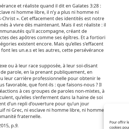
rance et réaliste quand il dit en Galates 3:28 :
i esclave ni homme libre, il n’y a plus ni homme ni
-Christ ». Cet effacement des identités est notre
à vivre dès maintenant. Mais il est réaliste : il
communautés qu’il accompagne, créant de
tes des apôtres comme ses épîtres. Et a fortiori
gories existent encore. Mais qu’elles s’effacent
font les un.e.s et les autres, cette persévérance
sexe ou à leur race supposée, à leur soi-disant
s de parole, en la prenant publiquement, en
u leur carrière professionnelle pour obtenir le
 favorable, que font-ils : que faisons-nous ? Il
actions à ces groupes de paroles non-mixtes, à
ulent, qu’elles s’enferment dans la haine de soi
pent d’un repli d’ouverture pour qu’un jour
ni Juif ni Grec, ni esclave ni homme libre, ni homme
manité fraternelle.
Pour offrir 
2015, p.
9.
cookies pour