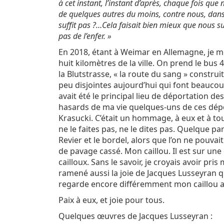
à cet instant, l’instant d’après, chaque fois que 
de quelques autres du moins, contre nous, dans l
suffit pas ?…Cela faisait bien mieux que nous suf
pas de l’enfer. »
En 2018, étant à Weimar en Allemagne, je m
huit kilomètres de la ville. On prend le bus 4 
la Blutstrasse, « la route du sang » constru
peu disjointes aujourd’hui qui font beaucou
avait été le principal lieu de déportation des
hasards de ma vie quelques-uns de ces dép
Krasucki. C’était un hommage, à eux et à tous 
ne le faites pas, ne le dites pas. Quelque pa
Revier et le bordel, alors que l’on ne pouva
de pavage cassé. Mon caillou. Il est sur un
cailloux. Sans le savoir, je croyais avoir pri
ramené aussi la joie de Jacques Lusseyran q
regarde encore différemment mon caillou a
Paix à eux, et joie pour tous.
Quelques œuvres de Jacques Lusseyran :