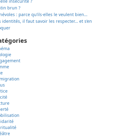
elle insécurité ?
tin brun ?
névoles : parce qu’ils·elles le veulent bien…
 identités, il faut savoir les respecter… et s’en
quer
atégories
néma
ologie
gagement
emme
te
migration
sus
tice
cité
cture
berté
bilisation
lidarité
ritualité
éâtre