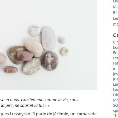
Qu
Ma
Bé
Les
mo
C
Ci
Ec
En
F
Fê
im
Jé
Jus
Laï
Le
Li
e est en nous, exactement comme la vie, sans
Mo
 pire, ne saurait la tuer. »
So
spi
cques Lusseyran. Il parle de Jérémie, un camarade
Th