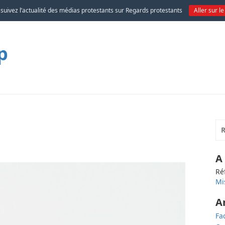
 suivez l’actualité des médias protestants sur Regards protestants
Aller sur le
p
n
A
Ré
Mi
A
Fa