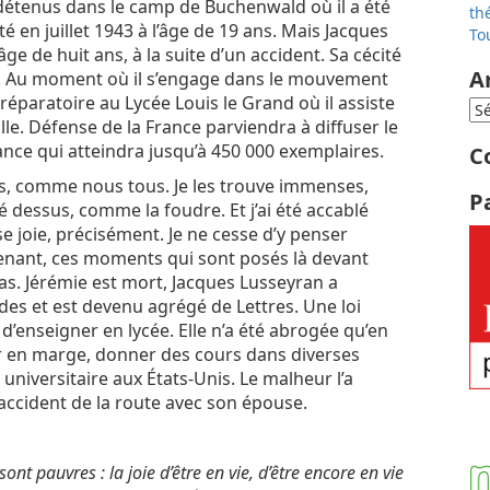
x détenus dans le camp de Buchenwald où il a été
th
té en juillet 1943 à l’âge de 19 ans. Mais Jacques
To
e de huit ans, à la suite d’un accident. Sa cécité
A
on. Au moment où il s’engage dans le mouvement
préparatoire au Lycée Louis le Grand où il assiste
le. Défense de la France parviendra à diffuser le
ance qui atteindra jusqu’à 450 000 exemplaires.
C
s, comme nous tous. Je les trouve immenses,
P
dessus, comme la foudre. Et j’ai été accablé
 joie, précisément. Je ne cesse d’y penser
ntenant, ces moments qui sont posés là devant
s. Jérémie est mort, Jacques Lusseyran a
udes et est devenu agrégé de Lettres. Une loi
 d’enseigner en lycée. Elle n’a été abrogée qu’en
ter en marge, donner des cours dans diverses
universitaire aux États-Unis. Le malheur l’a
 accident de la route avec son épouse.
sont pauvres : la joie d’être en vie, d’être encore en vie