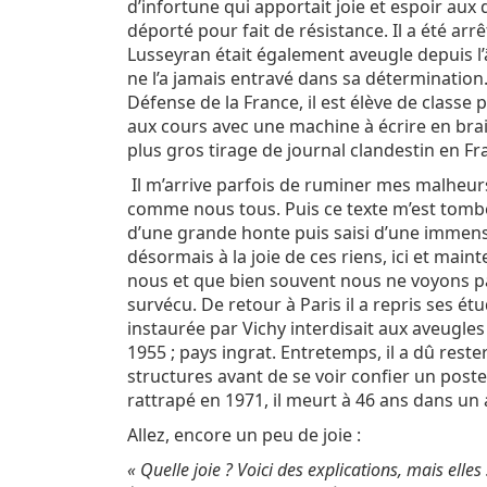
d’infortune qui apportait joie et espoir au
déporté pour fait de résistance. Il a été arrê
Lusseyran était également aveugle depuis l’âg
ne l’a jamais entravé dans sa déterminati
Défense de la France, il est élève de classe 
aux cours avec une machine à écrire en brail
plus gros tirage de journal clandestin en Fr
Il m’arrive parfois de ruminer mes malheur
comme nous tous. Puis ce texte m’est tombé 
d’une grande honte puis saisi d’une immense
désormais à la joie de ces riens, ici et mai
nous et que bien souvent nous ne voyons pa
survécu. De retour à Paris il a repris ses ét
instaurée par Vichy interdisait aux aveugles
1955 ; pays ingrat. Entretemps, il a dû res
structures avant de se voir confier un poste 
rattrapé en 1971, il meurt à 46 ans dans un
Allez, encore un peu de joie :
« Quelle joie ? Voici des explications, mais elles 