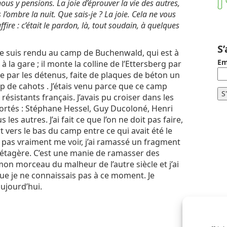
nous y pensions. La joie d’éprouver la vie des autres,
’ombre la nuit. Que sais-je ? La joie. Cela ne vous
fire : c’était le pardon, là, tout soudain, à quelques
S
e suis rendu au camp de Buchenwald, qui est à
Em
à la gare ; il monte la colline de l’Ettersberg par
ite par les détenus, faite de plaques de béton un
p de cahots . J’étais venu parce que ce camp
 résistants français. J’avais pu croiser dans les
ortés : Stéphane Hessel, Guy Ducoloné, Henri
les autres. J’ai fait ce que l’on ne doit pas faire,
rt vers le bas du camp entre ce qui avait été le
it pas vraiment me voir, j’ai ramassé un fragment
e étagère. C’est une manie de ramasser des
s mon morceau du malheur de l’autre siècle et j’ai
ue je ne connaissais pas à ce moment. Je
ujourd’hui.