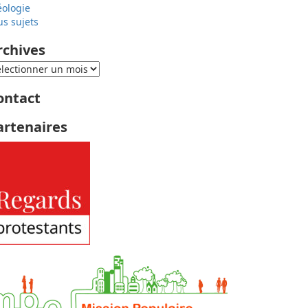
éologie
us sujets
rchives
ontact
artenaires