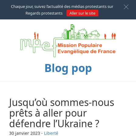
Chaque jour, suivez l’actualité des médias protestants sur
Regards protestants
Aller sur le site
Blog pop
Jusqu’où sommes-nous
prêts à aller pour
défendre l’Ukraine ?
30 janvier 2023
-
Liberté