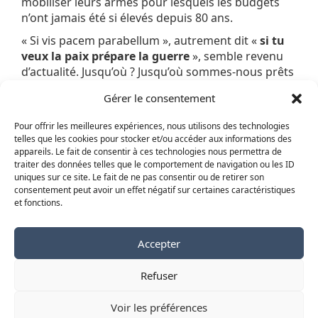
mobiliser leurs armés pour lesquels les budgets
n’ont jamais été si élevés depuis 80 ans.
« Si vis pacem parabellum », autrement dit «
si tu
veux la paix prépare la guerre
», semble revenu
d’actualité. Jusqu’où ? Jusqu’où sommes-nous prêts
à aller pour défendre l’Ukraine ? Ou plus
Gérer le consentement
exactement pour contrer l’appétit de l’ogre de
Moscou ? Car c’est bien de cela qu’il s’agit
Pour offrir les meilleures expériences, nous utilisons des technologies
aujourd’hui : défendre notre conception
telles que les cookies pour stocker et/ou accéder aux informations des
démocratique contre les tentations totalitaires du
appareils. Le fait de consentir à ces technologies nous permettra de
Kremlin qui pourrait bien vouloir nous faire payer
traiter des données telles que le comportement de navigation ou les ID
uniques sur ce site. Le fait de ne pas consentir ou de retirer son
le prix des chars.
consentement peut avoir un effet négatif sur certaines caractéristiques
Sylvain Cuzent, président de la Mission
et fonctions.
Populaire Evangélique de France
Accepter
Refuser
Copyright © 2026
Voir les préférences
Un blog partenaire de
Regards protestants