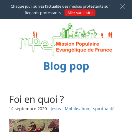
Chaque jour, suivez l’actualité des médias protestants sur
Regards protestants
Aller sur le site
Blog pop
Foi en quoi ?
14 septembre 2020
-
Jésus
-
Mobilisation
-
spiritualité