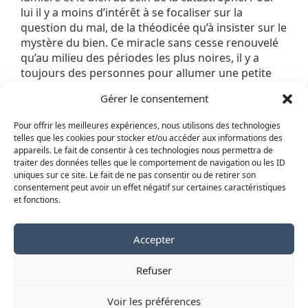
lui il y a moins d’intérêt à se focaliser sur la
question du mal, de la théodicée qu’à insister sur le
mystère du bien. Ce miracle sans cesse renouvelé
qu’au milieu des périodes les plus noires, il y a
toujours des personnes pour allumer une petite
lumière, pour faire le bien, pour entretenir l’amour.
Gérer le consentement
Pour écouter les exilés, aimer la planète, prier et
manifester pour la paix, ouvrir sa porte à l’expulsé.
Pour offrir les meilleures expériences, nous utilisons des technologies
Pour sauver une personne et par cela sauver
telles que les cookies pour stocker et/ou accéder aux informations des
l’humanité, comme on le dit dans les sagesses
appareils. Le fait de consentir à ces technologies nous permettra de
juives comme musulmanes. Pour penser que la vie
traiter des données telles que le comportement de navigation ou les ID
uniques sur ce site. Le fait de ne pas consentir ou de retirer son
et l’humanité seront toujours plus fortes.
consentement peut avoir un effet négatif sur certaines caractéristiques
Stéphane Lavignotte, pasteur et coordinateur
et fonctions.
de
la Maison Ouverte de Montreuil, 93
.
Accepter
Refuser
Copyright © 2026
Voir les préférences
Un blog partenaire de
Regards protestants