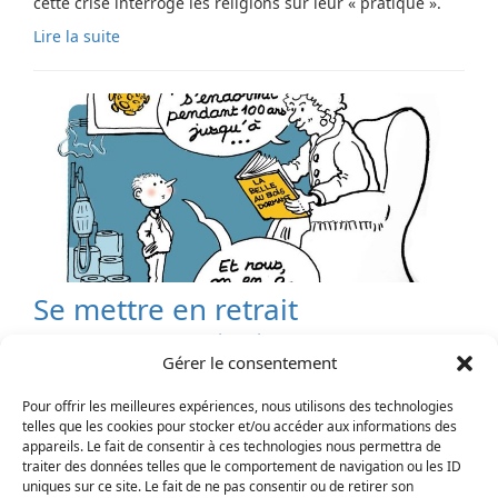
cette crise interroge les religions sur leur « pratique ».
Lire la suite
Se mettre en retrait
17 avril 2020
-
spiritualité
-
théologie
Gérer le consentement
Christophe Verrey, pasteur du Foyer de Grenelle, invite à
faire de ce temps de confinement une expérience pour
Pour offrir les meilleures expériences, nous utilisons des technologies
soi.
telles que les cookies pour stocker et/ou accéder aux informations des
appareils. Le fait de consentir à ces technologies nous permettra de
Lire la suite
traiter des données telles que le comportement de navigation ou les ID
uniques sur ce site. Le fait de ne pas consentir ou de retirer son