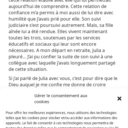
cette relation établie avec elle qui lui permettait
aujourd’hui de comprendre. Cette relation de
confiance m’a permis à moi aussi de lui dire avec
humilité que j’avais prié pour elle. Son suivi
judiciaire s’est poursuivi autrement. Mais, sa fille
aînée lui a été rendue. Elles vivent maintenant
toutes les trois, soutenues par les services
éducatifs et sociaux qui leur sont encore
nécessaires. A mon départ en retraite, Julia a
pleuré… J’ai pu confier la suite de son suivi à une
collègue avec laquelle j’avais longuement partagé
de cette situation.
Si j’ai parlé de Julia avec vous, c’est pour dire que le
Dieu auquel je me confie me donne de croire
toujours à un possible pour chaque personne. Au
Gérer le consentement aux
SPIP et à la Justice de ne pas avoir peur d’y croire
cookies
aussi. Arrêtons de ne voir que les mauvaises
conditions carcérales, la violence, la peur, l’échec, la
Pour offrir les meilleures expériences, nous utilisons des technologies
récidive, …Tout cela est, certes, problématique. Et,
telles que les cookies pour stocker et/ou accéder aux informations des
il faut s’y pencher. Mais, regardons aussi, au-delà
appareils. Le fait de consentir à ces technologies nous permettra de