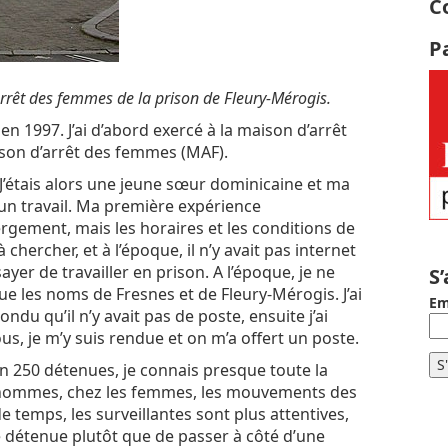
C
P
rrêt des femmes de la prison de Fleury-Mérogis.
 en 1997. J’ai d’abord exercé à la maison d’arrêt
ison d’arrêt des femmes (MAF).
 J’étais alors une jeune sœur dominicaine et ma
un travail. Ma première expérience
rgement, mais les horaires et les conditions de
 chercher, et à l’époque, il n’y avait pas internet
ayer de travailler en prison. A l’époque, je ne
S
que les noms de Fresnes et de Fleury-Mérogis. J’ai
Em
du qu’il n’y avait pas de poste, ensuite j’ai
s, je m’y suis rendue et on m’a offert un poste.
ron 250 détenues, je connais presque toute la
r hommes, chez les femmes, les mouvements des
e temps, les surveillantes sont plus attentives,
e détenue plutôt que de passer à côté d’une