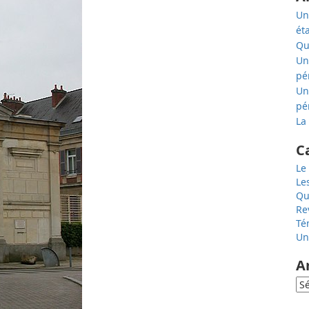
Un
ét
Qu
Un
pé
Un
pé
La
C
Le
Le
Qu
Re
Té
Un
A