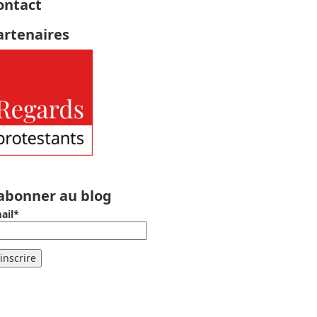
ontact
artenaires
’abonner au blog
ail*