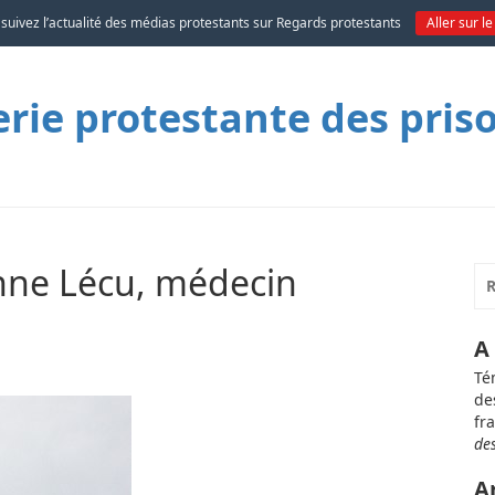
 suivez l’actualité des médias protestants sur Regards protestants
Aller sur le
ie protestante des pris
nne Lécu, médecin
A
Té
de
fr
de
A