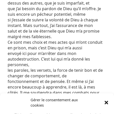
dessus des autres, que je suis imparfait, et
que j’ai besoin du pardon de Dieu qu’il m’offre. Je
suis encore un pécheur potentiel, même
si j’essaie de suivre la volonté de Dieu à chaque
instant. Mais surtout, j’ai l’assurance de mon
salut et de la vie éternelle que Dieu m’a promise
malgré mes faiblesses.
Ce sont mes choix et mes actes qui m’ont conduit
en prison, mais c’est Dieu qui m’a aussi
envoyé ici pour m’arrêter dans mon
autodestruction. C’est lui qui m’a donné les
personnes,
les paroles, les versets, la force de tenir bon et de
changer de comportement, de
fonctionnement et de pensée. Et même si j’ai
encore beaucoup à apprendre, il est là, à mes
côtés. Il me soutiendra dans mes combats pour
suivre le chemin qu’il a tracé pour moi. Je
Gérer le consentement aux
ne sais pas si je pourrai un jour apporter l’Évangile
cookies
en prison ou ailleurs, car si Dieu me