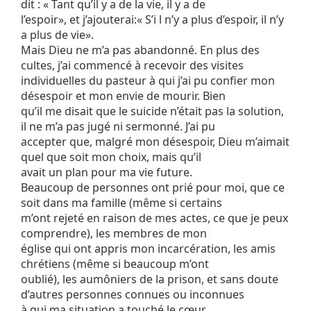
dit : « Tant qu’il y a de la vie, il y a de
l’espoir», et j’ajouterai:« S’i l n’y a plus d’espoir, il n’y
a plus de vie».
Mais Dieu ne m’a pas abandonné. En plus des
cultes, j’ai commencé à recevoir des visites
individuelles du pasteur à qui j’ai pu confier mon
désespoir et mon envie de mourir. Bien
qu’il me disait que le suicide n’était pas la solution,
il ne m’a pas jugé ni sermonné. J’ai pu
accepter que, malgré mon désespoir, Dieu m’aimait
quel que soit mon choix, mais qu’il
avait un plan pour ma vie future.
Beaucoup de personnes ont prié pour moi, que ce
soit dans ma famille (même si certains
m’ont rejeté en raison de mes actes, ce que je peux
comprendre), les membres de mon
église qui ont appris mon incarcération, les amis
chrétiens (même si beaucoup m’ont
oublié), les aumôniers de la prison, et sans doute
d’autres personnes connues ou inconnues
à qui ma situation a touché le cœur.