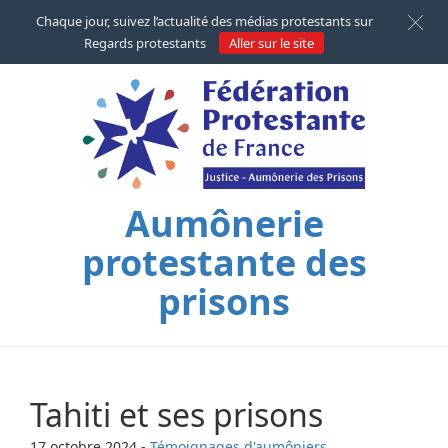
Chaque jour, suivez l’actualité des médias protestants sur
Regards protestants
Aller sur le site
Aumônerie
protestante des
prisons
Tahiti et ses prisons
17 octobre 2024
-
Témoignages d'aumôniers