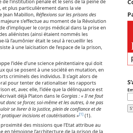
C
e de l’institution pénale et le sens de la peine de
, et plus particulièrement dans la vie
P
e Jean Mabillon,
Réflexions sur les prisons des
e majeure s’effectue au moment de la Révolution
de d’impliquer le corps médical dans la prise en
es aliénistes (ainsi étaient nommés les
là l’aumônier était le seul à recueillir les
iste à une laïcisation de l’espace de la prison,
ppe l’idée d’une science pénitentiaire qui doit
x qui se posent à une société en mutation, en
ts criminels des individus. Il s’agit alors de
S
al pour tenter de rationaliser les rapports
rison et, avec elle, l’idée que la délinquance est
Em
écrivait déjà Platon dans le
Gorgias : « Il ne faut
ut donc se forcer, soi-même et les autres, à ne pas
loir se livrer à la justice, plein de confiance et de
[1]
pratiquer incisions et cautérisations »
(1).
 proximité des missions que l’Etat attribue au
e en témoigne l’architecture de la prison de la