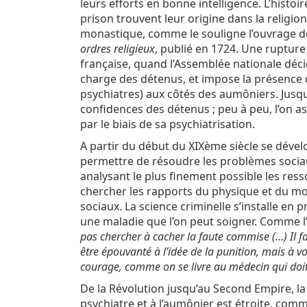
leurs efforts en bonne intelligence. L’histoir
prison trouvent leur origine dans la religion
monastique, comme le souligne l’ouvrage d
ordres religieux
, publié en 1724. Une ruptur
française, quand l’Assemblée nationale déci
charge des détenus, et impose la présence d
psychiatres) aux côtés des aumôniers. Jusque-
confidences des détenus ; peu à peu, l’on ass
par le biais de sa psychiatrisation.
A partir du début du XIXème siècle se dévelo
permettre de résoudre les problèmes sociau
analysant le plus finement possible les ressor
chercher les rapports du physique et du mor
sociaux. La science criminelle s’installe en p
une maladie que l’on peut soigner. Comme l’
pas chercher à cacher la faute commise (…) Il fa
être épouvanté à l’idée de la punition, mais à vou
courage, comme on se livre au médecin qui doit 
De la Révolution jusqu’au Second Empire, la
psychiatre et à l’aumônier est étroite, comm