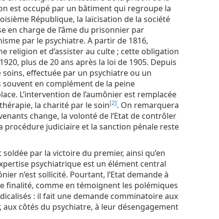
ison est occupé par un bâtiment qui regroupe la
Troisième République, la laïcisation de la société
se en charge de l’âme du prisonnier par
isme par le psychiatre. A partir de 1816,
 religion et d’assister au culte ; cette obligation
920, plus de 20 ans après la loi de 1905. Depuis
e soins, effectuée par un psychiatre ou un
s souvent en complément de la peine
ace. L’intervention de l’aumônier est remplacée
[2]
thérapie, la charité par le soin
. On remarquera
enants change, la volonté de l’Etat de contrôler
 procédure judiciaire et la sanction pénale reste
 soldée par la victoire du premier, ainsi qu’en
’expertise psychiatrique est un élément central
ier n’est sollicité. Pourtant, l’Etat demande à
me finalité, comme en témoignent les polémiques
dicalisés : il fait une demande comminatoire aux
, aux côtés du psychiatre, à leur désengagement