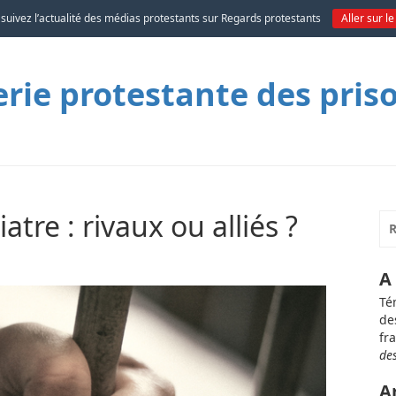
 suivez l’actualité des médias protestants sur Regards protestants
Aller sur le
ie protestante des pris
atre : rivaux ou alliés ?
A
Té
de
fr
de
A