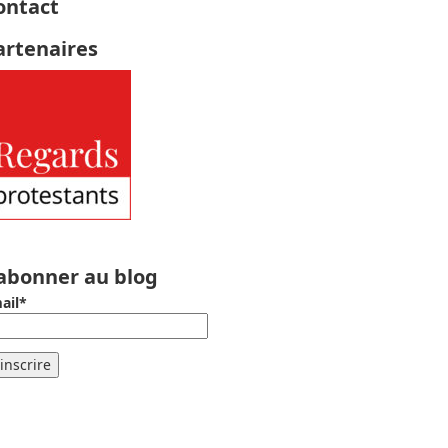
ontact
artenaires
’abonner au blog
ail*