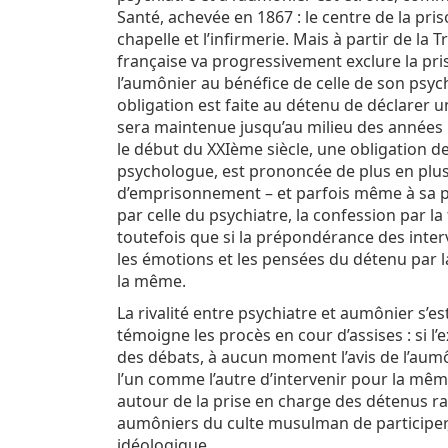
Santé, achevée en 1867 : le centre de la pr
chapelle et l’infirmerie. Mais à partir de la 
française va progressivement exclure la pri
l’aumônier au bénéfice de celle de son psych
obligation est faite au détenu de déclarer une
sera maintenue jusqu’au milieu des années 1
le début du XXIème siècle, une obligation d
psychologue, est prononcée de plus en plu
d’emprisonnement – et parfois même à sa pl
par celle du psychiatre, la confession par la 
toutefois que si la prépondérance des interv
les émotions et les pensées du détenu par la
la même.
La rivalité entre psychiatre et aumônier s’est
témoigne les procès en cour d’assises : si l
des débats, à aucun moment l’avis de l’aumôn
l’un comme l’autre d’intervenir pour la mê
autour de la prise en charge des détenus ra
aumôniers du culte musulman de participer
idéologique.