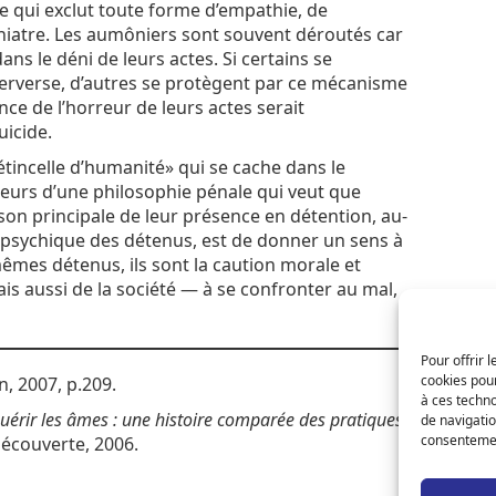
 ce qui exclut toute forme d’empathie, de
hiatre. Les aumôniers sont souvent déroutés car
s le déni de leurs actes. Si certains se
perverse, d’autres se protègent par ce mécanisme
nce de l’horreur de leurs actes serait
uicide.
«étincelle d’humanité» qui se cache dans le
cteurs d’une philosophie pénale qui veut que
on principale de leur présence en détention, au-
et psychique des détenus, est de donner un sens à
 mêmes détenus, ils sont la caution morale et
ais aussi de la société — à se confronter au mal,
Pour offrir 
cookies pour
, 2007, p.209.
à ces techn
guérir les âmes : une histoire comparée des pratiques
de navigatio
consentement
Découverte, 2006.