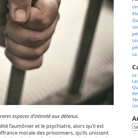
Un
ét
Qu
Un
pé
Un
pé
La
C
Le
Le
Qu
Re
Té
Un
e rares espaces d’intimité aux détenus.
A
lité l’aumônier et le psychiatre, alors qu’il est
uffrance morale des prisonniers, qu’ils unissent