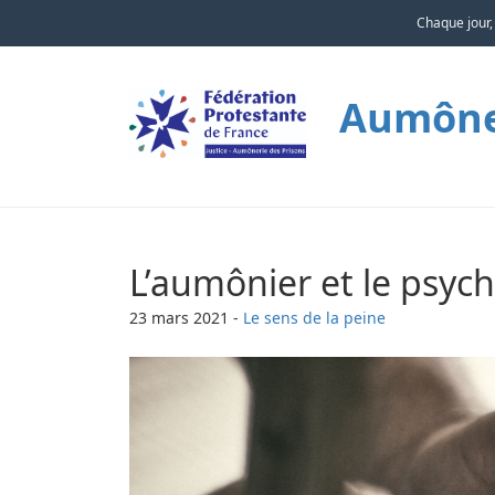
Chaque jour,
Aumôner
L’aumônier et le psychi
23 mars 2021
-
Le sens de la peine