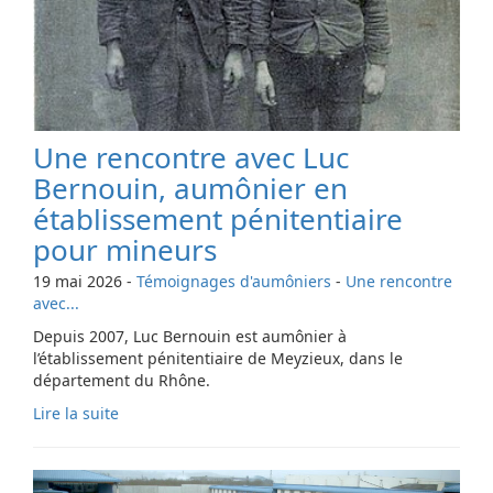
Une rencontre avec Luc
Bernouin, aumônier en
établissement pénitentiaire
pour mineurs
19 mai 2026
-
Témoignages d'aumôniers
-
Une rencontre
avec...
Depuis 2007, Luc Bernouin est aumônier à
l’établissement pénitentiaire de Meyzieux, dans le
département du Rhône.
Lire la suite