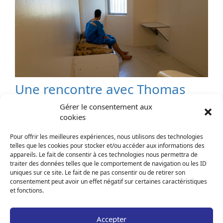
Une rencontre avec Thomas
Kapp
Gérer le consentement aux
cookies
17 juillet 2025
-
Une rencontre avec...
Thomas Kapp est membre de l’équipe du Contrôleur
Pour offrir les meilleures expériences, nous utilisons des technologies
général des lieux de privation de liberté.
telles que les cookies pour stocker et/ou accéder aux informations des
appareils. Le fait de consentir à ces technologies nous permettra de
Lire la suite
traiter des données telles que le comportement de navigation ou les ID
uniques sur ce site. Le fait de ne pas consentir ou de retirer son
consentement peut avoir un effet négatif sur certaines caractéristiques
et fonctions.
Page
1
Page
2
…
Page
9
>
Accepter